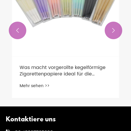


Was macht vorgerollte kegelförmige
Zigarettenpapiere ideal für die
Beschaffung von Tabakzubehör in
Mehr sehen >>
großen Mengen?
Kontaktiere uns