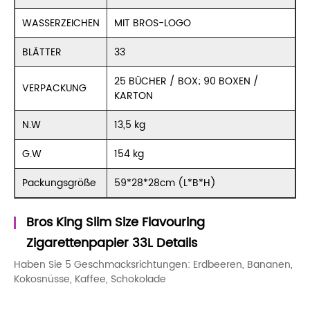
WASSERZEICHEN
MIT BROS-LOGO
BLÄTTER
33
25 BÜCHER / BOX; 90 BOXEN /
VERPACKUNG
KARTON
N.W
13,5 kg
G.W
154 kg
Packungsgröße
59*28*28cm (L*B*H)
Bros King Slim Size Flavouring
Zigarettenpapier 33L Details
Haben Sie 5 Geschmacksrichtungen: Erdbeeren, Bananen,
Kokosnüsse, Kaffee, Schokolade