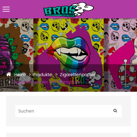
Heim
Produkte
Zigarettenpapier
Zigarettenpapier mit Filterspitzen